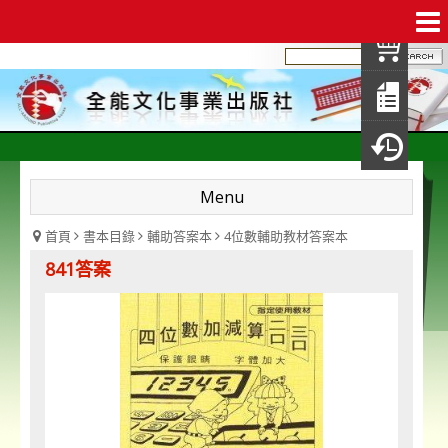
我
查
填
瀏
Menu
首頁
書本目錄
輔助答案本
4位數輔助教材答案本
841答案