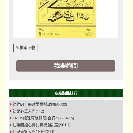
檔案下載
我要詢問
商品點擊排行
幼稚園上冊數學模擬試題(A-400)
幼兒心算入門(112)
14~15級珠算練習簿[合訂本](214-15)
幼稚園組心算比賽模擬試題(901-1)
幼兒珠算入門[上冊](211)