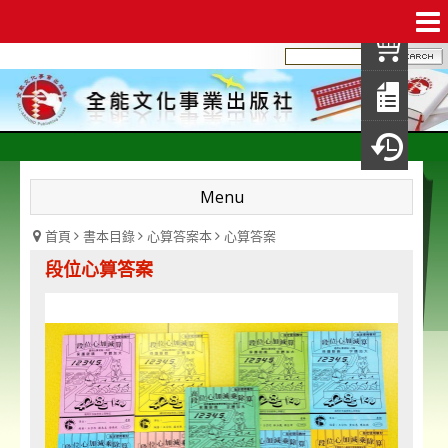
我
查
填
瀏
Menu
首頁
書本目錄
心算答案本
心算答案
段位心算答案