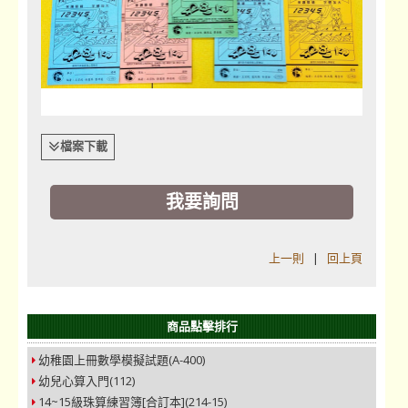
檔案下載
我要詢問
上一則
|
回上頁
商品點擊排行
幼稚園上冊數學模擬試題(A-400)
幼兒心算入門(112)
14~15級珠算練習簿[合訂本](214-15)