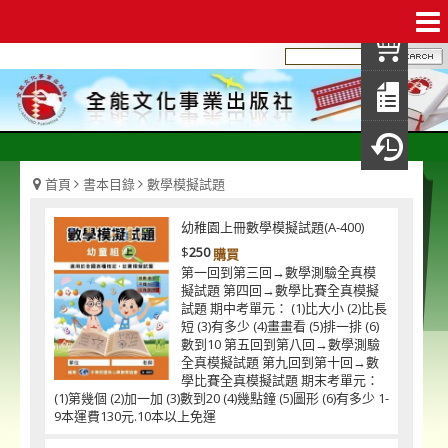
我
查
填
瀏
首頁
書本目錄
數學模擬試題
幼稚園上冊數學模擬試題(A-400)
$
250
購買
第一回到第三回→數學測驗全真模
擬試題 第四回→數學比賽全真模擬
試題 期中考單元： (1)比大小 (2)比長
短 (3)有多少 (4)畫畫看 (5)排一排 (6)
數到10 第五回到第八回→數學測驗
全真模擬試題 第九回到第十回→數
學比賽全真模擬試題 期末考單元：
(1)第幾個 (2)加一加 (3)數到20 (4)幾點鐘 (5)圖形 (6)有多少 1-
9本運費130元.10本以上免運