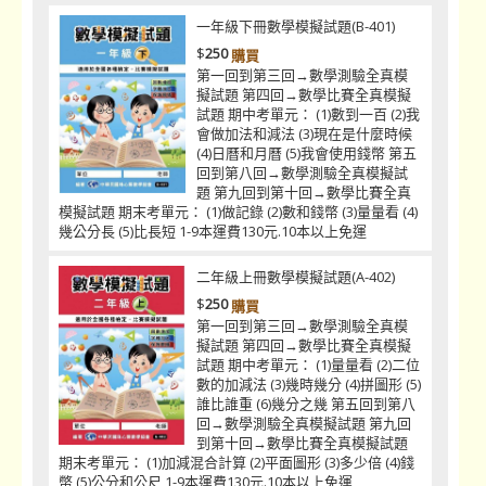
一年級下冊數學模擬試題(B-401)
$
250
購買
第一回到第三回→數學測驗全真模
擬試題 第四回→數學比賽全真模擬
試題 期中考單元： (1)數到一百 (2)我
會做加法和減法 (3)現在是什麼時候
(4)日曆和月曆 (5)我會使用錢幣 第五
回到第八回→數學測驗全真模擬試
題 第九回到第十回→數學比賽全真
模擬試題 期末考單元： (1)做記錄 (2)數和錢幣 (3)量量看 (4)
幾公分長 (5)比長短 1-9本運費130元.10本以上免運
二年級上冊數學模擬試題(A-402)
$
250
購買
第一回到第三回→數學測驗全真模
擬試題 第四回→數學比賽全真模擬
試題 期中考單元： (1)量量看 (2)二位
數的加減法 (3)幾時幾分 (4)拼圖形 (5)
誰比誰重 (6)幾分之幾 第五回到第八
回→數學測驗全真模擬試題 第九回
到第十回→數學比賽全真模擬試題
期末考單元： (1)加減混合計算 (2)平面圖形 (3)多少倍 (4)錢
幣 (5)公分和公尺 1-9本運費130元.10本以上免運