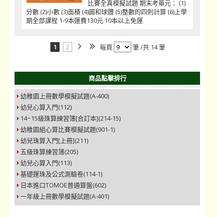
比賽全真模擬試題 期末考單元： (1)
分數 (2)小數 (3)面積 (4)圓和球體 (5)整數的四則計算 (6)上學
期全部課程 1-9本運費130元.10本以上免運
1
2
每頁
筆 /共 14 筆
商品點擊排行
幼稚園上冊數學模擬試題(A-400)
幼兒心算入門(112)
14~15級珠算練習簿[合訂本](214-15)
幼稚園組心算比賽模擬試題(901-1)
幼兒珠算入門[上冊](211)
五級珠算練習簿(205)
幼兒心算入門(113)
基礎運珠及公式測驗卷(114-1)
日本進口TOMOE普通算盤(602)
一年級上冊數學模擬試題(A-401)