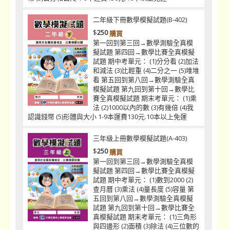
二年級下冊數學模擬試題(B-402)
$
250
購買
第一回到第三回→數學測驗全真模
擬試題 第四回→數學比賽全真模擬
試題 期中考單元： (1)分分看 (2)加法
和減法 (3)比輕重 (4)二分之一 (5)堆堆
看 第五回到第八回→數學測驗全真
模擬試題 第九回到第十回→數學比
賽全真模擬試題 期末考單元： (1)乘
法 (2)1000以內的數 (3)有幾倍 (4)我
認識錢幣 (5)形體與大小 1-9本運費130元.10本以上免運
三年級上冊數學模擬試題(A-403)
$
250
購買
第一回到第三回→數學測驗全真模
擬試題 第四回→數學比賽全真模擬
試題 期中考單元： (1)數到2000 (2)
查月曆 (3)乘法 (4)量長度 (5)容量 第
五回到第八回→數學測驗全真模擬
試題 第九回到第十回→數學比賽全
真模擬試題 期末考單元： (1)三角形
與四邊形 (2)面積 (3)除法 (4)三位數的