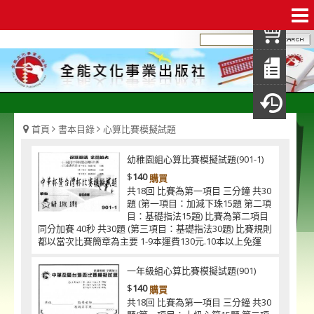
我
查
填
瀏
首頁
書本目錄
心算比賽模擬試題
幼稚園組心算比賽模擬試題(901-1)
$
140
購買
共18回 比賽為第一項目 三分鐘 共30
題 (第一項目：加減下珠15題 第二項
目：基礎指法15題) 比賽為第二項目
同分加賽 40秒 共30題 (第三項目：基礎指法30題) 比賽規則
都以當次比賽簡章為主要 1-9本運費130元.10本以上免運
一年級組心算比賽模擬試題(901)
$
140
購買
共18回 比賽為第一項目 三分鐘 共30