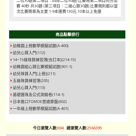
二位30題第二項目：四除二位30題) 比賽為第二項目同分加
賽 40秒 共30題 (第三項目：二級心算30題) 比賽規則都以當
次比賽簡章為主要 1-9本運費130元.10本以上免運
商品點擊排行
幼稚園上冊數學模擬試題(A-400)
幼兒心算入門(112)
14~15級珠算練習簿[合訂本](214-15)
幼稚園組心算比賽模擬試題(901-1)
幼兒珠算入門[上冊](211)
五級珠算練習簿(205)
幼兒心算入門(113)
基礎運珠及公式測驗卷(114-1)
日本進口TOMOE普通算盤(602)
一年級上冊數學模擬試題(A-401)
今日瀏覽人數:
694
總瀏覽人數:
2566395