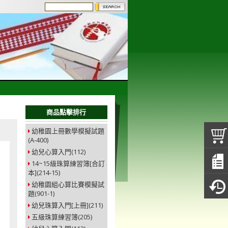
商品點擊排行
幼稚園上冊數學模擬試題
(A-400)
幼兒心算入門(112)
14~15級珠算練習簿[合訂
本](214-15)
幼稚園組心算比賽模擬試
題(901-1)
幼兒珠算入門[上冊](211)
五級珠算練習簿(205)