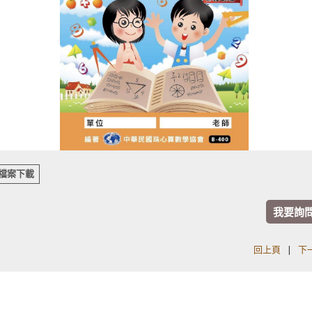
檔案下載
我要詢
回上頁
|
下