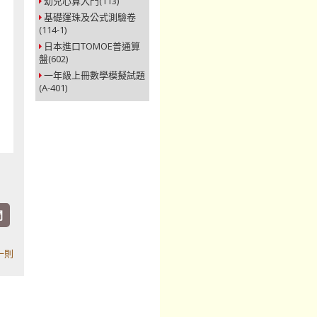
幼兒心算入門(113)
基礎運珠及公式測驗卷
(114-1)
日本進口TOMOE普通算
盤(602)
一年級上冊數學模擬試題
(A-401)
問
一則