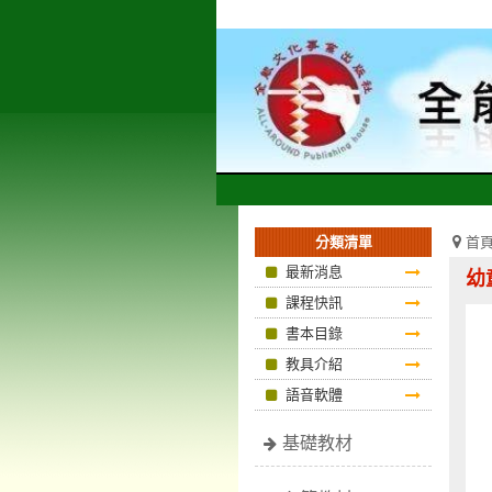
首
最新消息
幼
課程快訊
書本目錄
教具介紹
語音軟體
基礎教材