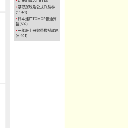
幼兒心算入門(113)
基礎運珠及公式測驗卷
(114-1)
日本進口TOMOE普通算
盤(602)
一年級上冊數學模擬試題
(A-401)