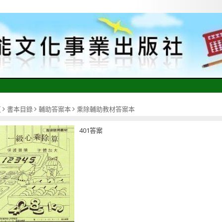
頁
書本目錄
輔助答案本
乘除輔助教材答案本
401答案