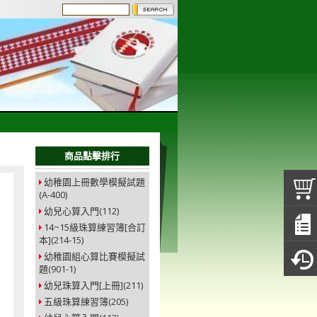
商品點擊排行
幼稚園上冊數學模擬試題
(A-400)
幼兒心算入門(112)
14~15級珠算練習簿[合訂
本](214-15)
幼稚園組心算比賽模擬試
題(901-1)
幼兒珠算入門[上冊](211)
五級珠算練習簿(205)