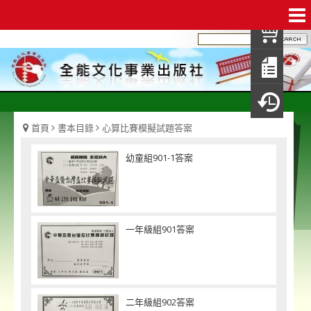
我
查
填
瀏
首頁
書本目錄
心算比賽模擬試題答案
幼童組901-1答案
一年級組901答案
二年級組902答案